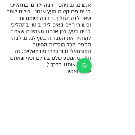
אנשים, וביניהם הרבה ילדים, בתהליכי 
בניית פרויקטים מעץ אנחנו יכולים לומר 
שאין לזה תחליף. הרבה מיומנויות 
וכישורי חיים באים לידי ביטוי בתהליכי 
בנייה בעץ. לכן אנחנו מאמינים שצריך 
להחזיר את העבודה בעץ לגנים, לבתי 
הספר ולכל מוסדות החינוך 
הפורמאליים והבלתי פורמאליים. זה 
חלק מהמסע שלנו בעולם וכיף שאתם 
מלווים אותנו בדרך :) 
יפעת ואמיר
*רוצים לעבוד עם ילדים בעץ ולא 
יודעים איך להתחיל? 
הנה פרטים על 
סדנאות לאנשי חינוך
 ללא רקע בנגרות 
אשר מעוניינים ללוות בעצמם ילדים 
בתהליכי בניית פרוייקטים בעץ.